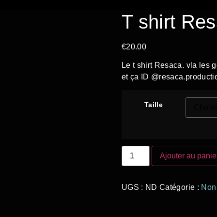
T shirt Re
€
20.00
Le t shirt Resaca. vla les
et ça ID @resaca.productio
Taille
Ajouter au panie
UGS :
ND
Catégorie :
Non